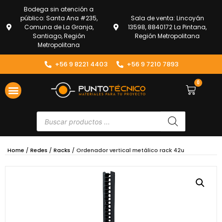
Bodega sin atención a
público: Santa Ana #235,
Sala de venta: Lincoyán
Comuna de La Granja,
13598, 8840172 La Pintana,
Santiago, Región
Región Metropolitana
Metropolitana
+56 9 8221 4403
+56 9 7210 7893
0
Home
/
Redes
/
Racks
/ Ordenador vertical metálico rack 42u