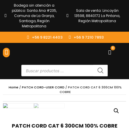
Bodega sin atención a
público: Santa Ana #235,
Sala de venta: Lincoyán
Comuna de La Granja,
13598, 8840172 La Pintana,
Santiago, Región
Región Metropolitana
Metropolitana
+56 9 8221 4403
+56 9 7210 7893
0
ENVÍOS Y DEVOLUCIONES
ATENCIÓN AL CLIENTE
Home
/
PATCH CORD-USER CORD
/ PATCH CORD CAT 6 300CM 100%
COBRE
PATCH CORD CAT 6 300CM 100% COBRE