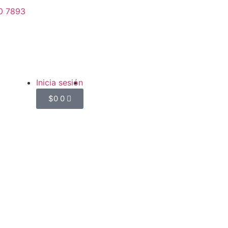
0 7893
Inicia sesión
$
0
0