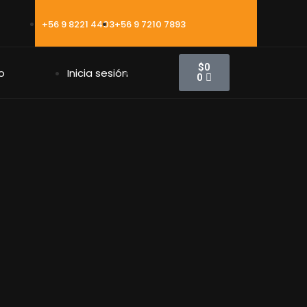
+56 9 8221 4403
+56 9 7210 7893
$
0
o
Inicia sesión
0