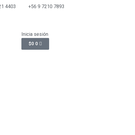
21 4403
+56 9 7210 7893
Inicia sesión
$
0
0