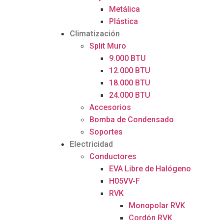
Metálica
Plástica
Climatización
Split Muro
9.000 BTU
12.000 BTU
18.000 BTU
24.000 BTU
Accesorios
Bomba de Condensado
Soportes
Electricidad
Conductores
EVA Libre de Halógeno
H05VV-F
RVK
Monopolar RVK
Cordón RVK