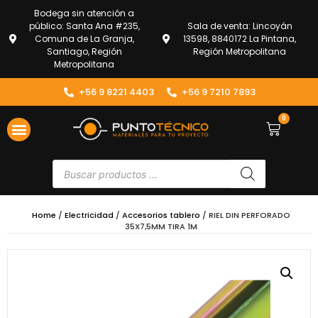
Bodega sin atención a
público: Santa Ana #235,
Sala de venta: Lincoyán
Comuna de La Granja,
13598, 8840172 La Pintana,
Santiago, Región
Región Metropolitana
Metropolitana
+56 9 8221 4403
+56 9 7210 7893
0
Home
/
Electricidad
/
Accesorios tablero
/ RIEL DIN PERFORADO
35X7,5MM TIRA 1M