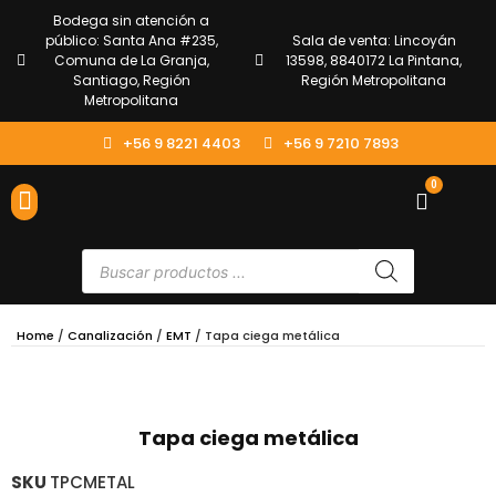
Bodega sin atención a
público: Santa Ana #235,
Sala de venta: Lincoyán
Comuna de La Granja,
13598, 8840172 La Pintana,
Santiago, Región
Región Metropolitana
Metropolitana
+56 9 8221 4403
+56 9 7210 7893
0
ENVÍOS Y DEVOLUCIONES
ATENCIÓN AL CLIENTE
Home
/
Canalización
/
EMT
/ Tapa ciega metálica
Tapa ciega metálica
SKU
TPCMETAL