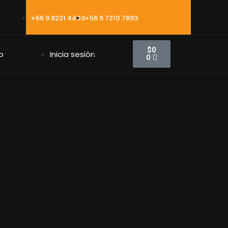
+56 9 8221 4403
+56 9 7210 7893
$
0
o
Inicia sesión
0