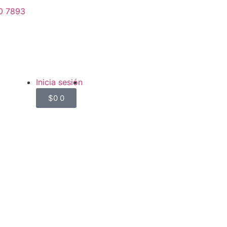
0 7893
Inicia sesión
$
0
0