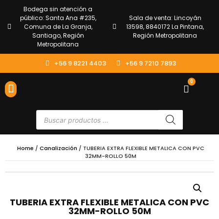
Bodega sin atención a
público: Santa Ana #235,
Sala de venta: Lincoyán
Comuna de La Granja,
13598, 8840172 La Pintana,
Santiago, Región
Región Metropolitana
Metropolitana
+56 9 8221 4403
+56 9 7210 7893
0
ENVÍOS Y DEVOLUCIONES
ATENCIÓN AL CLIENTE
Home
/
Canalización
/ TUBERIA EXTRA FLEXIBLE METALICA CON PVC
32MM-ROLLO 50M
TUBERIA EXTRA FLEXIBLE METALICA CON PVC
32MM-ROLLO 50M