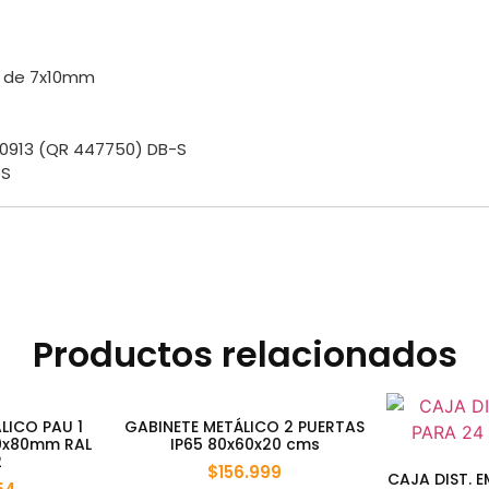
ce de 7x10mm
0913 (QR 447750) DB-S
OS
Productos relacionados
LICO PAU 1
GABINETE METÁLICO 2 PUERTAS
0x80mm RAL
IP65 80x60x20 cms
2
$
156.999
CAJA DIST. 