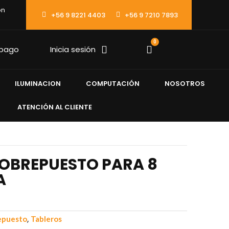
ón
+56 9 8221 4403
+56 9 7210 7893
0
 pago
Inicia sesión
ILUMINACION
COMPUTACIÓN
NOSOTROS
ATENCIÓN AL CLIENTE
SOBREPUESTO PARA 8
A
,
repuesto
Tableros