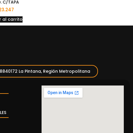
. C/TAPA
23.247
 al carrito
 8840172 La Pintana, Región Metropolitana
LES