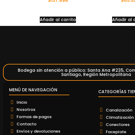
$
137.998
$
65.5
Añadir al carrito
Añadir al 
Bodega sin atención a público: Santa Ana #235, Com
Santiago, Región Metropolitana
MENÚ DE NAVEGACIÓN
CATEGORÍAS TIE
Inicio
Nosotros
Canalización
Formas de pagos
Climatización
Contacto
Conectores
Envíos y devoluciones
Faceplate