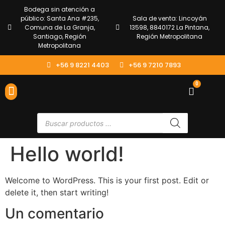
Bodega sin atención a
público: Santa Ana #235,
Sala de venta: Lincoyán
Comuna de La Granja,
13598, 8840172 La Pintana,
Santiago, Región
Región Metropolitana
Metropolitana
+56 9 8221 4403
+56 9 7210 7893
0
ENVÍOS Y DEVOLUCIONES
ATENCIÓN AL CLIENTE
Hello world!
Welcome to WordPress. This is your first post. Edit or
delete it, then start writing!
Un comentario