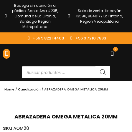
Bodega sin atención a
público: Santa Ana #235,
Sala de venta: Lincoyán
Comuna de La Granja,
13598, 8840172 La Pintana,
Santiago, Región
Región Metropolitana
Metropolitana
+56 9 8221 4403
+56 9 7210 7893
0
ENVÍOS Y DEVOLUCIONES
ATENCIÓN AL CLIENTE
Home
/
Canalización
/ ABRAZADERA OMEGA METALICA 20MM
ABRAZADERA OMEGA METALICA 20MM
SKU
AOM20