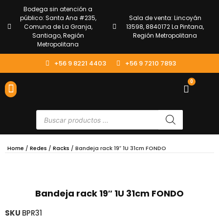
Bodega sin atención a
público: Santa Ana #235,
Sala de venta: Lincoyán
Comuna de La Granja,
13598, 8840172 La Pintana,
Santiago, Región
Región Metropolitana
Metropolitana
+56 9 8221 4403
+56 9 7210 7893
0
ENVÍOS Y DEVOLUCIONES
ATENCIÓN AL CLIENTE
Home
/
Redes
/
Racks
/ Bandeja rack 19″ 1U 31cm FONDO
Bandeja rack 19″ 1U 31cm FONDO
SKU
BPR31