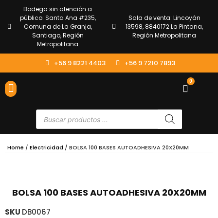
Bodega sin atención a
público: Santa Ana #235,
Sala de venta: Lincoyán
Comuna de La Granja,
13598, 8840172 La Pintana,
Santiago, Región
Región Metropolitana
Metropolitana
+56 9 8221 4403
+56 9 7210 7893
0
ENVÍOS Y DEVOLUCIONES
ATENCIÓN AL CLIENTE
Home
/
Electricidad
/ BOLSA 100 BASES AUTOADHESIVA 20X20MM
BOLSA 100 BASES AUTOADHESIVA 20X20MM
SKU
DB0067