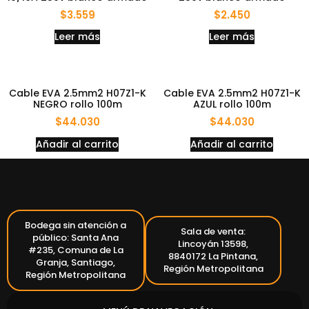
$
3.559
$
2.450
Leer más
Leer más
Cable EVA 2.5mm2 H07Z1-K
Cable EVA 2.5mm2 H07Z1-K
NEGRO rollo 100m
AZUL rollo 100m
$
44.030
$
44.030
Añadir al carrito
Añadir al carrito
Bodega sin atención a
Sala de venta:
público: Santa Ana
Lincoyán 13598,
#235, Comuna de La
8840172 La Pintana,
Granja, Santiago,
Región Metropolitana
Región Metropolitana