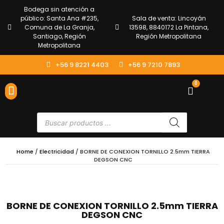
Bodega sin atención a
público: Santa Ana #235,
Sala de venta: Lincoyán
Comuna de La Granja,
13598, 8840172 La Pintana,
Santiago, Región
Región Metropolitana
Metropolitana
+56 9 8221 4403
+56 9 7210 7893
0
ENVÍOS Y DEVOLUCIONES
ATENCIÓN AL CLIENTE
Home
/
Electricidad
/ BORNE DE CONEXION TORNILLO 2.5mm TIERRA
DEGSON CNC
BORNE DE CONEXION TORNILLO 2.5mm TIERRA
DEGSON CNC