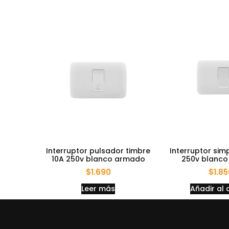
Interruptor pulsador timbre
Interruptor sim
10A 250v blanco armado
250v blanc
$
1.690
$
1.8
Leer más
Añadir al 