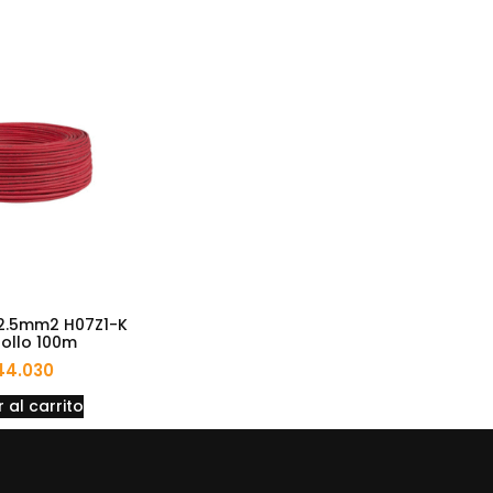
2.5mm2 H07Z1-K
rollo 100m
44.030
 al carrito