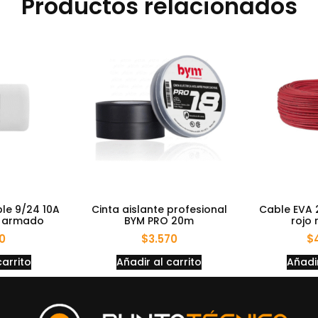
Productos relacionados
ple 9/24 10A
Cinta aislante profesional
Cable EVA 
o armado
BYM PRO 20m
rojo 
50
$
3.570
$
carrito
Añadir al carrito
Añadir