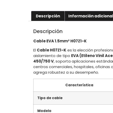
Descripción
Información adiciona
Descripción
Cable EVA 1.5mm² H07Z1-K
El
Cable H07Z1-K
es la elección profesion
aislamiento de tipo
EVA (Etileno Vinil Ac
450/750 V
, soporta aplicaciones estándar
centros comerciales, hospitales, oficinas
agrega robustez a su desempeño.
Característica
Tipo de cable
Modelo