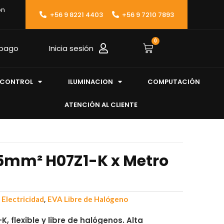
ón
+56 9 8221 4403
+56 9 7210 7893
0
 pago
Inicia sesión
CONTROL
ILUMINACION
COMPUTACIÓN
ATENCIÓN AL CLIENTE
.5mm² H07Z1-K x Metro
,
,
Electricidad
EVA Libre de Halógeno
, flexible y libre de halógenos. Alta