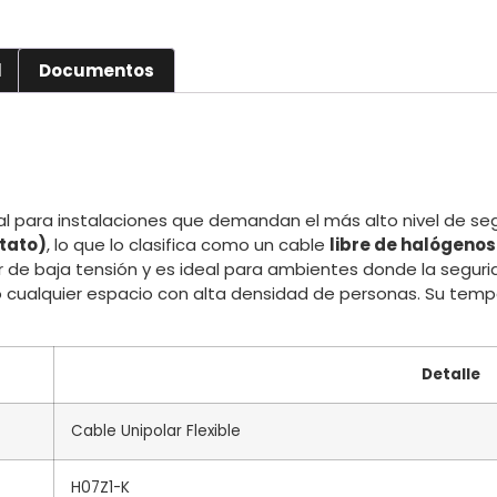
l
Documentos
al para instalaciones que demandan el más alto nivel de segur
etato)
, lo que lo clasifica como un cable
libre de halógenos
 de baja tensión y es ideal para ambientes donde la seguridad
 o cualquier espacio con alta densidad de personas. Su tem
Detalle
Cable Unipolar Flexible
H07Z1-K