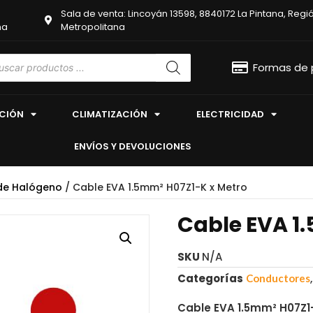
Sala de venta: Lincoyán 13598, 8840172 La Pintana, Regi
na
Metropolitana
Formas de
ACIÓN
CLIMATIZACIÓN
ELECTRICIDAD
ENVÍOS Y DEVOLUCIONES
 de Halógeno
/ Cable EVA 1.5mm² H07Z1-K x Metro
Cable EVA 1
SKU
N/A
Categorías
Conductores
Cable EVA 1.5mm² H07Z1-K