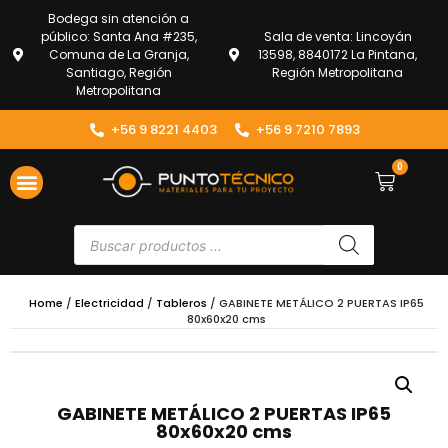
Bodega sin atención a
público: Santa Ana #235,
Sala de venta: Lincoyán
Comuna de La Granja,
13598, 8840172 La Pintana,
Santiago, Región
Región Metropolitana
Metropolitana
+56 9 8221 4403
+56 9 7210 7893
0
Home
/
Electricidad
/
Tableros
/ GABINETE METÁLICO 2 PUERTAS IP65
80x60x20 cms
GABINETE METÁLICO 2 PUERTAS IP65
80x60x20 cms