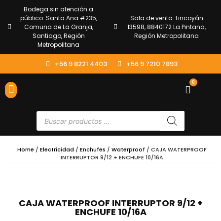
Bodega sin atención a
público: Santa Ana #235,
Sala de venta: Lincoyán
Comuna de La Granja,
13598, 8840172 La Pintana,
Santiago, Región
Región Metropolitana
Metropolitana
+56 9 8221 4403
+56 9 7210 7893
0
ENVÍOS Y DEVOLUCIONES
ATENCIÓN AL CLIENTE
Home
/
Electricidad
/
Enchufes
/
Waterproof
/ CAJA WATERPROOF
INTERRUPTOR 9/12 + ENCHUFE 10/16A
CAJA WATERPROOF INTERRUPTOR 9/12 +
ENCHUFE 10/16A