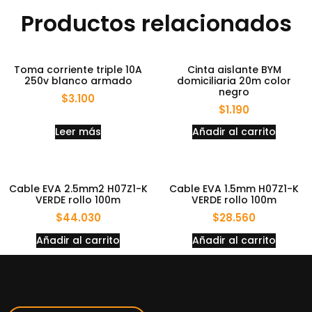
Productos relacionados
Toma corriente triple 10A
Cinta aislante BYM
250v blanco armado
domiciliaria 20m color
negro
$
3.100
$
1.190
Leer más
Añadir al carrito
Cable EVA 2.5mm2 H07Z1-K
Cable EVA 1.5mm H07Z1-K
VERDE rollo 100m
VERDE rollo 100m
$
44.030
$
28.560
Añadir al carrito
Añadir al carrito