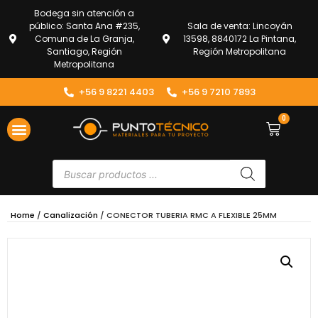
Bodega sin atención a
público: Santa Ana #235,
Sala de venta: Lincoyán
Comuna de La Granja,
13598, 8840172 La Pintana,
Santiago, Región
Región Metropolitana
Metropolitana
+56 9 8221 4403
+56 9 7210 7893
0
Home
/
Canalización
/ CONECTOR TUBERIA RMC A FLEXIBLE 25MM