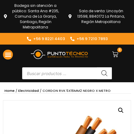
Bodega sin atención a
público: Santa Ana #235,
Sala de venta: Lincoyán
Comuna de La Granja,
13598, 8840172 La Pintana,
Santiago, Región
Región Metropolitana
Metropolitana
+56 9 8221 4403
+56 9 7210 7893
0
Home
/
Electricidad
/ CORDON RVK 5X16MM2 NEGRO X METRO