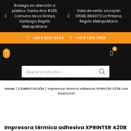
Bodega sin atención a
público: Santa Ana #235,
Sala de venta: Lincoyán
Comuna de La Granja,
13598, 8840172 La Pintana,
Santiago, Región
Región Metropolitana
Metropolitana
+56 9 8221 4403
+56 9 7210 7893
0
ENVÍOS Y DEVOLUCIONES
ATENCIÓN AL CLIENTE
Home
/
COMPUTACIÓN
/ Impresora térmica adhesiva XPRINTER 420B con
bluetooth
Impresora térmica adhesiva XPRINTER 420B