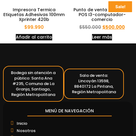
Sale!
Impresora Termica
Punto de venta táctil 15,6″
Etiquetas Adhesivas 100mm
POS I3-computador-
Xprinter 420b
comercio
$
99.990
$
550.000
$
500.000
Añadir al carrito
Leer más
Bodega sin atención a
Sala de venta:
público: Santa Ana
Lincoyán 13598,
#235, Comuna de La
8840172 La Pintana,
Granja, Santiago,
Región Metropolitana
Región Metropolitana
MENÚ DE NAVEGACIÓN
Inicio
Nosotros