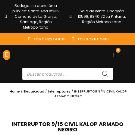
Bodega sin atención a
público: Santa Ana #235,
Sala de venta: Lincoyán
Comuna de La Granja,
13598, 8840172 La Pintana,
Santiago, Región
Región Metropolitana
Metropolitana
+56 9 8221 4403
+56 9 7210 7893
0
ENVÍOS Y DEVOLUCIONES
ATENCIÓN AL CLIENTE
Home
/
Electricidad
/
Interruptores
/ INTERRUPTOR 9/15 CIVIL KALOP
ARMADO NEGRO
INTERRUPTOR 9/15 CIVIL KALOP ARMADO
NEGRO