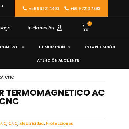
ón
+56 9 8221 4403
+56 9 7210 7893
0
 pago
Inicia sesión
CONTROL
ILUMINACION
COMPUTACIÓN
ATENCIÓN AL CLIENTE
kA CNC
R TERMOMAGNETICO AC
A CNC
,
,
,
CNC
CNC
Electricidad
Protecciones