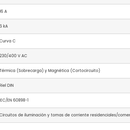
16 A
6 kA
Curva C
230/400 V AC
Térmica (Sobrecarga) y Magnética (Cortocircuito)
Riel DIN
IEC/EN 60898-1
Circuitos de iluminación y tomas de corriente residenciales/comer