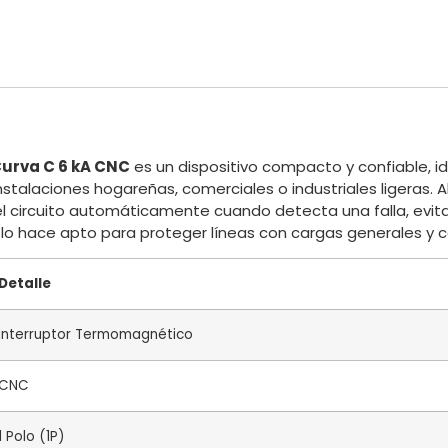
Curva C 6 kA CNC
es un dispositivo compacto y confiable, i
nstalaciones hogareñas, comerciales o industriales ligeras. 
l circuito automáticamente cuando detecta una falla, evit
lo hace apto para proteger líneas con cargas generales y 
Detalle
Interruptor Termomagnético
CNC
1 Polo (1P)