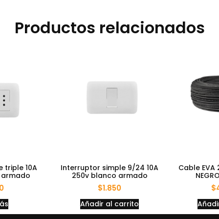
Productos relacionados
 triple 10A
Interruptor simple 9/24 10A
Cable EVA 
o armado
250v blanco armado
NEGRO 
00
$
1.850
$
más
Añadir al carrito
Añadir