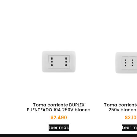
Toma corriente DUPLEX
Toma corriente
PUENTEADO 10A 250V blanco
250v blanc
$
2.490
$
3.1
Leer más
Leer 