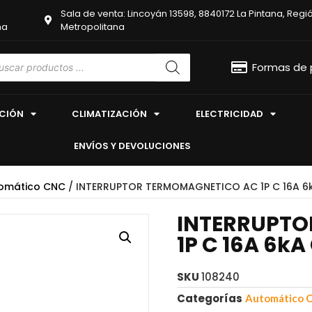
Sala de venta: Lincoyán 13598, 8840172 La Pintana, Regi
na
Metropolitana
Formas de
ACIÓN
CLIMATIZACIÓN
ELECTRICIDAD
ENVÍOS Y DEVOLUCIONES
omático CNC
/ INTERRUPTOR TERMOMAGNETICO AC 1P C 16A 6
INTERRUPTO
1P C 16A 6k
SKU
108240
Categorías
Automático 