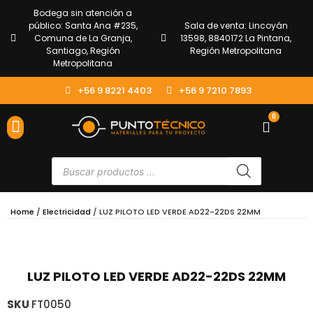
Bodega sin atención a
público: Santa Ana #235,
Sala de venta: Lincoyán
Comuna de La Granja,
13598, 8840172 La Pintana,
Santiago, Región
Región Metropolitana
Metropolitana
+56 9 8221 4403
+56 9 7210 7893
0
ENVÍOS Y DEVOLUCIONES
ATENCIÓN AL CLIENTE
Home
/
Electricidad
/ LUZ PILOTO LED VERDE AD22-22DS 22MM
LUZ PILOTO LED VERDE AD22-22DS 22MM
SKU
FT0050