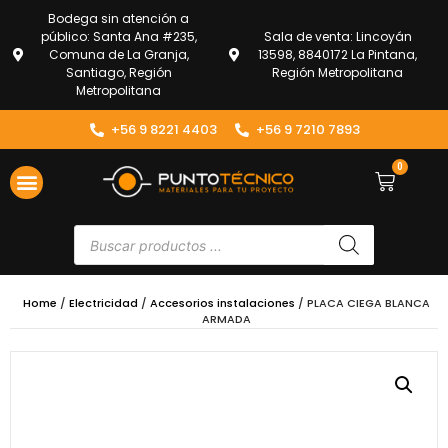
Bodega sin atención a
público: Santa Ana #235,
Sala de venta: Lincoyán
Comuna de La Granja,
13598, 8840172 La Pintana,
Santiago, Región
Región Metropolitana
Metropolitana
+56 9 8221 4403
+56 9 7210 7893
0
Home
/
Electricidad
/
Accesorios instalaciones
/ PLACA CIEGA BLANCA
ARMADA