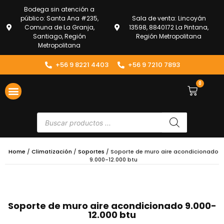
Bodega sin atención a
público: Santa Ana #235,
Sala de venta: Lincoyán
Comuna de La Granja,
13598, 8840172 La Pintana,
Santiago, Región
Región Metropolitana
Metropolitana
+56 9 8221 4403
+56 9 7210 7893
0
ENVÍOS Y DEVOLUCIONES
ATENCIÓN AL CLIENTE
Home
/
Climatización
/
Soportes
/ Soporte de muro aire acondicionado
9.000-12.000 btu
Soporte de muro aire acondicionado 9.000-
12.000 btu