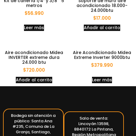
Kit de cañería 1/4″ y 3/8 ” 5
Soporte de muro aire
metros
acondicionado 18.000-
24.000btu
$
56.990
$
17.000
Leer más
Añadir al carrito
Aire acondicionado Midea
Aire Acondicionado Midea
INVERTER extreme dura
Extreme Inverter 9000btu
24.000 btu
$
379.990
$
720.000
Añadir al carrito
Leer más
Bodega sin atención a
Sala de venta:
público: Santa Ana
Lincoyán 13598,
#235, Comuna de La
8840172 La Pintana,
Granja, Santiago,
Región Metropolitana