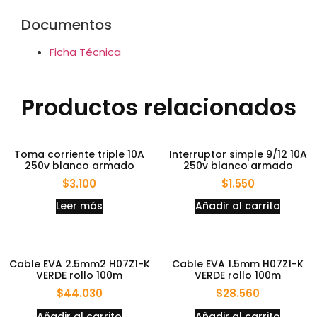
Documentos
Ficha Técnica
Productos relacionados
Toma corriente triple 10A
Interruptor simple 9/12 10A
250v blanco armado
250v blanco armado
$
3.100
$
1.550
Leer más
Añadir al carrito
Cable EVA 2.5mm2 H07Z1-K
Cable EVA 1.5mm H07Z1-K
VERDE rollo 100m
VERDE rollo 100m
$
44.030
$
28.560
Añadir al carrito
Añadir al carrito