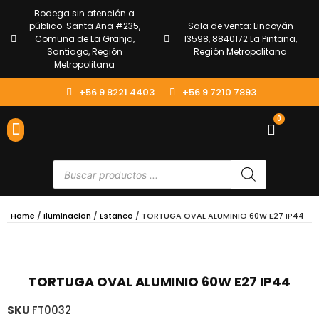
Bodega sin atención a
público: Santa Ana #235,
Sala de venta: Lincoyán
Comuna de La Granja,
13598, 8840172 La Pintana,
Santiago, Región
Región Metropolitana
Metropolitana
+56 9 8221 4403
+56 9 7210 7893
0
ENVÍOS Y DEVOLUCIONES
ATENCIÓN AL CLIENTE
Home
/
Iluminacion
/
Estanco
/ TORTUGA OVAL ALUMINIO 60W E27 IP44
TORTUGA OVAL ALUMINIO 60W E27 IP44
SKU
FT0032