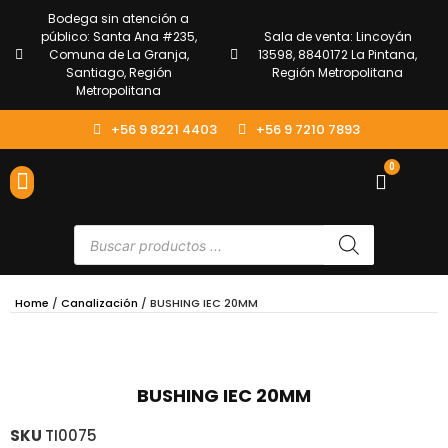
Bodega sin atención a
público: Santa Ana #235,
Sala de venta: Lincoyán
Comuna de La Granja,
13598, 8840172 La Pintana,
Santiago, Región
Región Metropolitana
Metropolitana
+56 9 8221 4403
+56 9 7210 7893
0
ENVÍOS Y DEVOLUCIONES
ATENCIÓN AL CLIENTE
Home
/
Canalización
/ BUSHING IEC 20MM
BUSHING IEC 20MM
SKU
TI0075