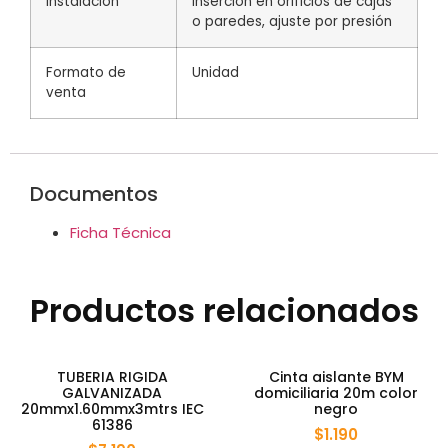
Instalación
Inserción en orificios de cajas
o paredes, ajuste por presión
Formato de
Unidad
venta
Documentos
Ficha Técnica
Productos relacionados
TUBERIA RIGIDA
Cinta aislante BYM
GALVANIZADA
domiciliaria 20m color
20mmx1.60mmx3mtrs IEC
negro
61386
$
1.190