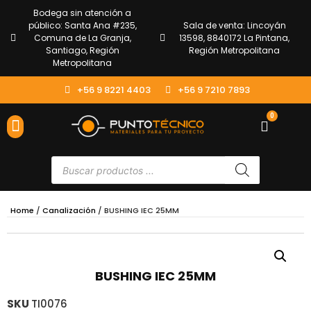
Bodega sin atención a
público: Santa Ana #235,
Sala de venta: Lincoyán
Comuna de La Granja,
13598, 8840172 La Pintana,
Santiago, Región
Región Metropolitana
Metropolitana
+56 9 8221 4403
+56 9 7210 7893
0
ENVÍOS Y DEVOLUCIONES
ATENCIÓN AL CLIENTE
Home
/
Canalización
/ BUSHING IEC 25MM
BUSHING IEC 25MM
SKU
TI0076