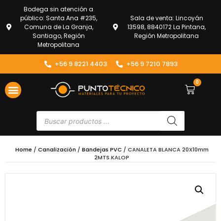
Bodega sin atención a
público: Santa Ana #235,
Sala de venta: Lincoyán
Comuna de La Granja,
13598, 8840172 La Pintana,
Santiago, Región
Región Metropolitana
Metropolitana
+56 9 8221 4403
+56 9 7210 7893
0
Home
/
Canalización
/
Bandejas PVC
/ CANALETA BLANCA 20X10mm
2MTS KALOP